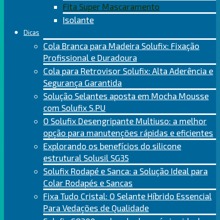
Fita Super Mascaramento
Isolante
Dicas
Cola Branca para Madeira Solufix: Fixação
Profissional e Duradoura
Cola para Retrovisor Solufix: Alta Aderência e
Segurança Garantida
Solução Selantes aposta em Mocha Mousse
com Solufix S.PU
O Solufix Desengripante Multiuso: a melhor
opção para manutenções rápidas e eficientes
Explorando os benefícios do silicone
estrutural Solusil SG35
Solufix Rodapé e Sanca: a Solução Ideal para
Colar Rodapés e Sancas
Fixa Tudo Cristal: O Selante Híbrido Essencial
Para Vedações de Qualidade