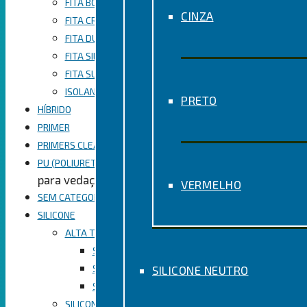
FITA BOPP EMPACOTAMENTO
CINZA
FITA CREPE USO GERAL
FITA DUPLA FACE
FITA SILVER TAPE
FITA SUPER MASCARAMENTO
ISOLANTE
PRETO
HÍBRIDO
PRIMER
PRIMERS CLEANERS
PU (POLIURETANO)
para vedação
VERMELHO
SEM CATEGORIA
SILICONE
ALTA TEMPERATURA
SILICONE PARA ALTA TEMPERATURA CINZA
SILICONE PARA ALTA TEMPERATURA PRETO
SILICONE NEUTRO
SILICONE PARA ALTA TEMPERATURA VERMELHO
SILICONE ACÉTICO