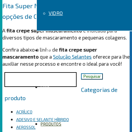
Fita Super Mascaramento: as melhores
VIDRO
opções de Curitiba!
A
fita crepe super mascaramento
é indicada para
diversos tipos de mascaramento e pequenas colagens.
Confira abaixo a linha de
fita crepe super
SOBRE
mascaramento
que a
Solução Selantes
oferece para lhe
auxiliar nesse processo e encontre o ideal para você!
Pesquisar
Pesquisar
por:
LOJA
Categorias de
produto
ACRÍLICO
ADESIVO E SELANTE HÍBRIDO
PRODUTOS
AEROSSOL