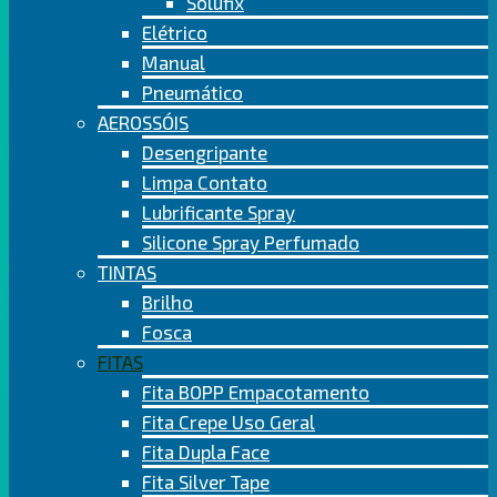
Solufix
Elétrico
Manual
Pneumático
AEROSSÓIS
Desengripante
Limpa Contato
Lubrificante Spray
Silicone Spray Perfumado
TINTAS
Brilho
Fosca
FITAS
Fita BOPP Empacotamento
Fita Crepe Uso Geral
Fita Dupla Face
Fita Silver Tape