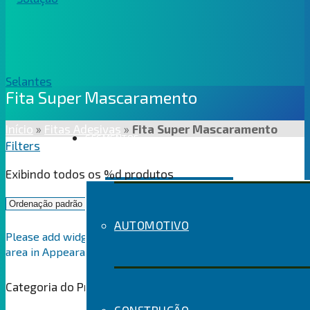
Fita Super Mascaramento
Início
»
Fitas Adesivas
»
Fita Super Mascaramento
SEGMENTOS
Filters
Exibindo todos os %d produtos
AUTOMOTIVO
Please add widgets to the WooCommerce Filters widget
area in Appearance > Widgets
Categoria do Produto