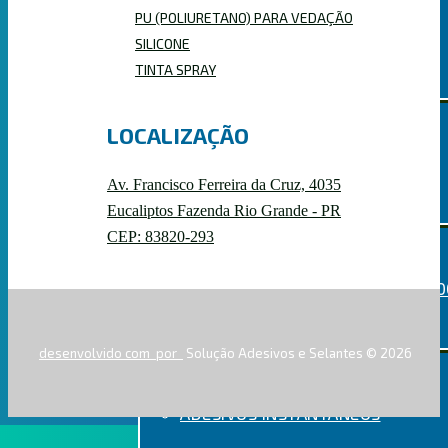
PU (POLIURETANO) PARA VEDAÇÃO
UNIVERSAL
SILICONE
TINTA SPRAY
LOCALIZAÇÃO
CHUMBADOR QUÍMICO
Av. Francisco Ferreira da Cruz, 4035
Eucaliptos Fazenda Rio Grande - PR
CEP: 83820-293
CHUMBADOR QUÍMICO CQ300
desenvolvido com
por
Solução Adesivos e Selantes © 2026
ADESIVOS INSTANTÂNEOS