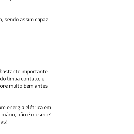
o, sendo assim capaz
 bastante importante
 do limpa contato, e
apore muito bem antes
om energia elétrica em
 armário, não é mesmo?
das!