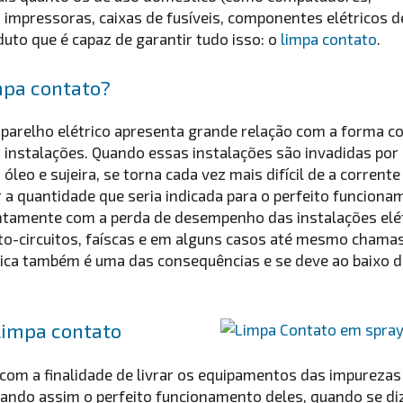
 impressoras, caixas de fusíveis, componentes elétricos 
duto que é capaz de garantir tudo isso: o
limpa contato
.
mpa contato?
arelho elétrico apresenta grande relação com a forma co
s instalações. Quando essas instalações são invadidas po
 óleo e sujeira, se torna cada vez mais difícil de a corrente 
ir a quantidade que seria indicada para o perfeito funcion
untamente com a perda de desempenho das instalações elé
to-circuitos, faíscas e em alguns casos até mesmo chama
trica também é uma das consequências e se deve ao baixo
limpa contato
 com a finalidade de livrar os equipamentos das impurezas
ando assim o perfeito funcionamento deles, quando se diz