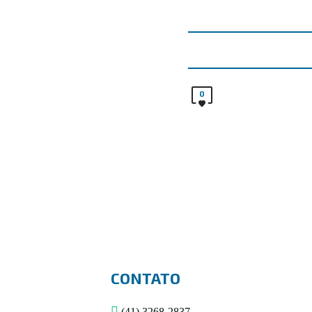
0
CONTATO
(41) 3268-2837