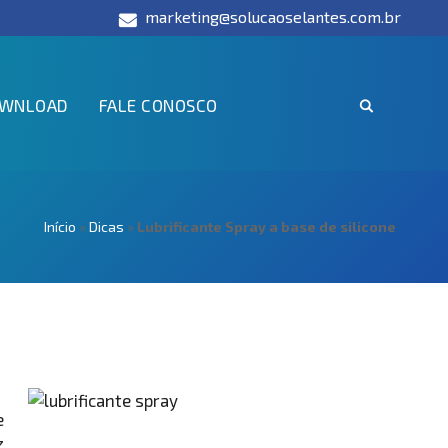
marketing@solucaoselantes.com.br
WNLOAD
FALE CONOSCO
Início
»
Dicas
»
Lubrificante Spray a base de silicone
e
z