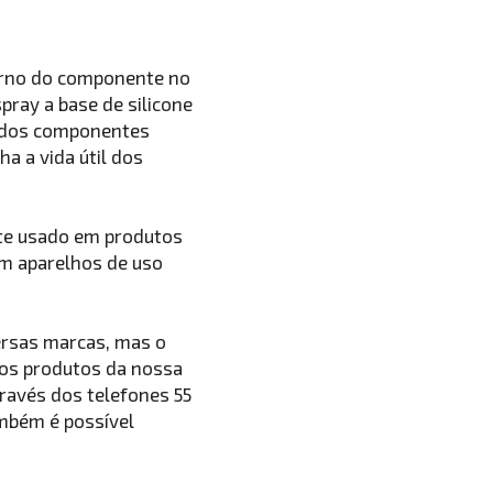
torno do componente no
spray a base de silicone
o dos componentes
a a vida útil dos
nte usado em produtos
em aparelhos de uso
versas marcas, mas o
dos produtos da nossa
través dos telefones 55
ambém é possível