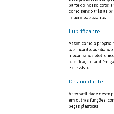
parte do nosso cotidia
como sendo três as pri
impermeabilizante.
Lubrificante
Assim como o próprio n
lubrificante, auxilian
mecanismos eletrônico
lubrificação também g
excessivo.
Desmoldante
A versatilidade deste 
em outras funções, co
peças plásticas.