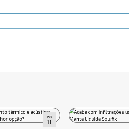
JAN
11