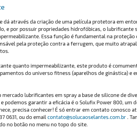
te
e dá através da criação de uma película protetora em en
o, e por possuir propriedades hidrofóbicas, o lubrificante 
permeabilizante. Essa função é fundamental na proteçã
nsável pela proteção contra a ferrugem, que muito atrapalh
tos.
ficante quanto impermeabilizante, este produto é comume
amentos do universo fitness (aparelhos de ginástica) e 
o mercado lubrificantes em spray a base de silicone de di
e podemos garantir a eficácia é o Solufix Power 800, um 
nhece, precisa conhecer! É só entrar em contato conosco a
87 0631, ou do email
contato@solucaoselantes.com.br
. T
ando no botão no menu no topo do site.