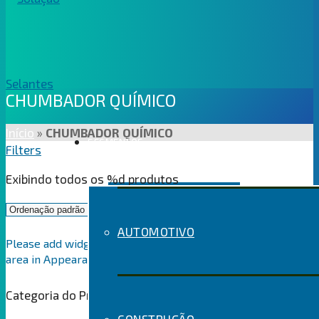
CHUMBADOR QUÍMICO
Início
»
CHUMBADOR QUÍMICO
SEGMENTOS
Filters
Exibindo todos os %d produtos
AUTOMOTIVO
Please add widgets to the WooCommerce Filters widget
area in Appearance > Widgets
Categoria do Produto