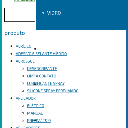
Pesquisar
Pesquisar
VIDRO
por:
Categorias de
produto
ACRÍLICO
SOBRE
ADESIVO E SELANTE HÍBRIDO
AEROSSOL
DESENGRIPANTE
LIMPA CONTATO
LUBRIFICANTE SPRAY
LOJA
SILICONE SPRAY PERFUMADO
APLICADOR
ELÉTRICO
MANUAL
PNEUMÁTICO
PRODUTOS
APLICADORES