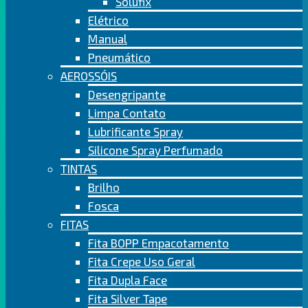
Solufix
Elétrico
Manual
Pneumático
AEROSSÓIS
Desengripante
Limpa Contato
Lubrificante Spray
Silicone Spray Perfumado
TINTAS
Brilho
Fosca
FITAS
Fita BOPP Empacotamento
Fita Crepe Uso Geral
Fita Dupla Face
Fita Silver Tape