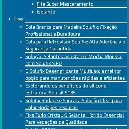
Fita Super Mascaramento
Isolante
Dicas
Cola Branca para Madeira Solufix: Fixação
Profissional e Duradoura
Cola para Retrovisor Solufix: Alta Aderência e
Segurança Garantida
Solução Selantes aposta em Mocha Mousse
com Solufix S.PU
O Solufix Desengripante Multiuso: a melhor
opção para manutenções rápidas e eficientes
Explorando os benefícios do silicone
estrutural Solusil SG35
Solufix Rodapé e Sanca: a Solução Ideal para
Colar Rodapés e Sancas
Fixa Tudo Cristal: O Selante Híbrido Essencial
Para Vedações de Qualidade