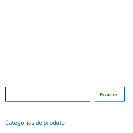
S.PU25LM
FIXA TUDO HT
R$
0,00
Pesquisar
Categorias de produto