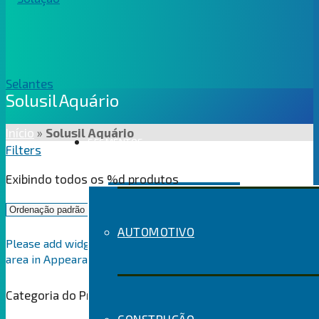
Solusil Aquário
Início
»
Solusil Aquário
SEGMENTOS
Filters
Exibindo todos os %d produtos
AUTOMOTIVO
Please add widgets to the WooCommerce Filters widget
area in Appearance > Widgets
Categoria do Produto