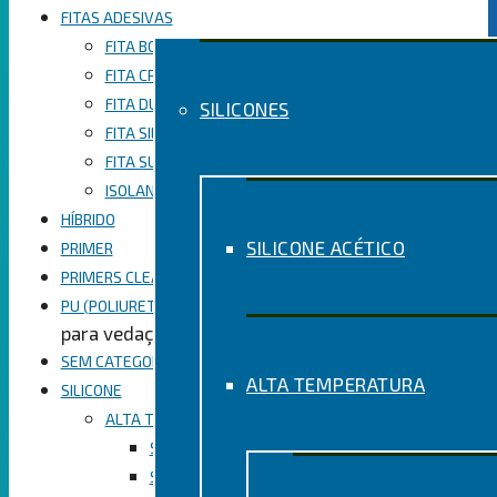
FITAS ADESIVAS
FITA BOPP EMPACOTAMENTO
FITA CREPE USO GERAL
FITA DUPLA FACE
SILICONES
FITA SILVER TAPE
FITA SUPER MASCARAMENTO
ISOLANTE
HÍBRIDO
SILICONE ACÉTICO
PRIMER
PRIMERS CLEANERS
PU (POLIURETANO)
para vedação
SEM CATEGORIA
ALTA TEMPERATURA
SILICONE
ALTA TEMPERATURA
SILICONE PARA ALTA TEMPERATURA CINZA
SILICONE PARA ALTA TEMPERATURA PRETO