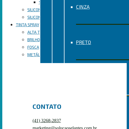
SILICONE PARA ALTA TEMPERATURA VERMELHO
CINZA
SILICONE ACÉTICO
SILICONE NEUTRO
TINTA SPRAY
ALTA TEMPERATURA
BRILHO
PRETO
FOSCA
METÁLICA
VERMELHO
CONTATO
SILICONE NEUTRO
(41) 3268-2837
marketing@solucaoselantes.com.br