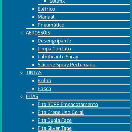
Solufix
Elétrico
Manual
Pneumático
AEROSSÓIS
Desengripante
Limpa Contato
Lubrificante Spray
Silicone Spray Perfumado
TINTAS
Brilho
Fosca
FITAS
Fita BOPP Empacotamento
Fita Crepe Uso Geral
Fita Dupla Face
Fita Silver Tape