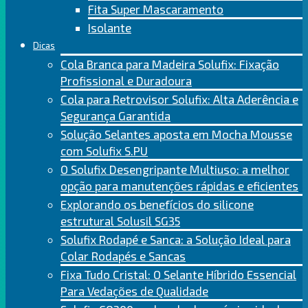
Fita Super Mascaramento
Isolante
Dicas
Cola Branca para Madeira Solufix: Fixação
Profissional e Duradoura
Cola para Retrovisor Solufix: Alta Aderência e
Segurança Garantida
Solução Selantes aposta em Mocha Mousse
com Solufix S.PU
O Solufix Desengripante Multiuso: a melhor
opção para manutenções rápidas e eficientes
Explorando os benefícios do silicone
estrutural Solusil SG35
Solufix Rodapé e Sanca: a Solução Ideal para
Colar Rodapés e Sancas
Fixa Tudo Cristal: O Selante Híbrido Essencial
Para Vedações de Qualidade