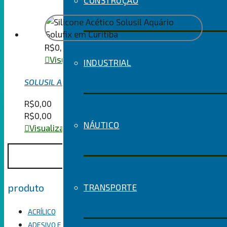
CONSTRUÇÃO
R$
0,00
Visualizar o seu carrinho
INDUSTRIAL
SOLUSIL AQUÁRIO
R$
0,00
R$
0,00
NÁUTICO
Visualizar o seu carrinho
Pesquisar
Pesquisar
por:
Categorias de
produto
TRANSPORTE
ACRÍLICO
ADESIVO E SELANTE HÍBRIDO