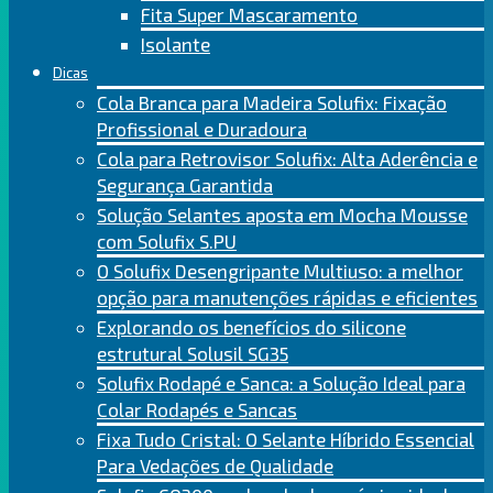
Fita Super Mascaramento
Isolante
Dicas
Cola Branca para Madeira Solufix: Fixação
Profissional e Duradoura
Cola para Retrovisor Solufix: Alta Aderência e
Segurança Garantida
Solução Selantes aposta em Mocha Mousse
com Solufix S.PU
O Solufix Desengripante Multiuso: a melhor
opção para manutenções rápidas e eficientes
Explorando os benefícios do silicone
estrutural Solusil SG35
Solufix Rodapé e Sanca: a Solução Ideal para
Colar Rodapés e Sancas
Fixa Tudo Cristal: O Selante Híbrido Essencial
Para Vedações de Qualidade