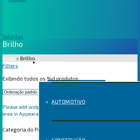
Brilho
Início
»
Brilho
SEGMENTOS
Filters
Exibindo todos os %d produtos
AUTOMOTIVO
Please add widgets to the WooCommerce Filters widget
area in Appearance > Widgets
Categoria do Produto