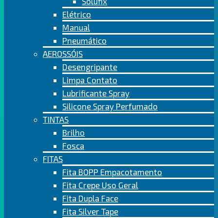
Solufix
Elétrico
Manual
Pneumático
AEROSSÓIS
Desengripante
Limpa Contato
Lubrificante Spray
Silicone Spray Perfumado
TINTAS
Brilho
Fosca
FITAS
Fita BOPP Empacotamento
Fita Crepe Uso Geral
Fita Dupla Face
Fita Silver Tape