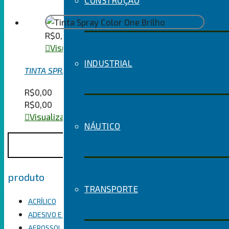
CONSTRUÇÃO
R$
0,00
Visualizar o seu carrinho
INDUSTRIAL
TINTA SPRAY COLOR ONE BRILHO
R$
0,00
R$
0,00
Visualizar o seu carrinho
NÁUTICO
Pesquisar
Pesquisar
por:
Categorias de
produto
TRANSPORTE
ACRÍLICO
ADESIVO E SELANTE HÍBRIDO
AEROSSOL