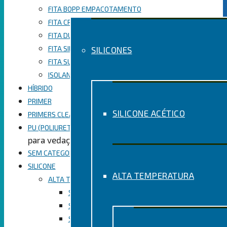
FITA BOPP EMPACOTAMENTO
FITA CREPE USO GERAL
FITA DUPLA FACE
FITA SILVER TAPE
SILICONES
FITA SUPER MASCARAMENTO
ISOLANTE
HÍBRIDO
PRIMER
SILICONE ACÉTICO
PRIMERS CLEANERS
PU (POLIURETANO)
para vedação
SEM CATEGORIA
SILICONE
ALTA TEMPERATURA
ALTA TEMPERATURA
SILICONE PARA ALTA TEMPERATURA CINZA
SILICONE PARA ALTA TEMPERATURA PRETO
SILICONE PARA ALTA TEMPERATURA VERMELHO