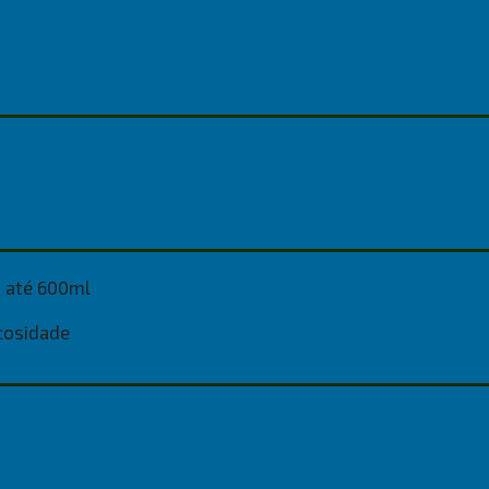
s até 600ml
cosidade