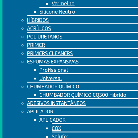
Vermelho
Silicone Neutro
HÍBRIDOS
ACRÍLICOS
POLIURETANOS
PRIMER
PRIMERS CLEANERS
ESPUMAS EXPANSIVAS
Profissional
Universal
CHUMBADOR QUÍMICO
CHUMBADOR QUÍMICO CQ300 Híbrido
ADESIVOS INSTANTÂNEOS
APLICADOR
APLICADOR
COX
Solufix