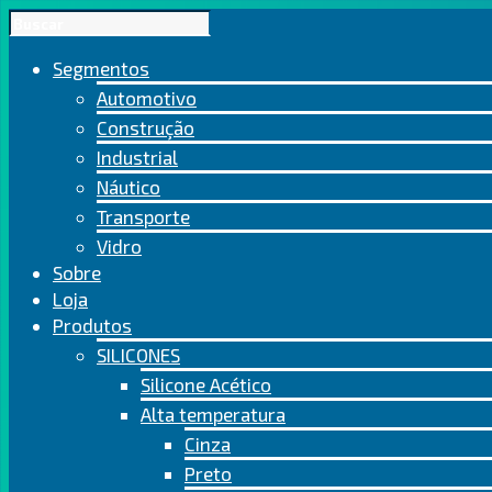
Segmentos
Automotivo
Construção
Industrial
Náutico
Transporte
Vidro
Sobre
Loja
Produtos
SILICONES
Silicone Acético
Alta temperatura
Cinza
Preto