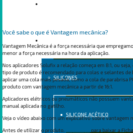
LOJA
Você sabe o que é Vantagem mecânica?
PRODUTOS
Vantagem Mecânica é a força necessária que empregamos
menor a força necessária na hora da aplicação.
Nos aplicadores Solufix a relação começa em 8:1, ou seja
tipo de produto é recomendado para colas e selantes de ba
SILICONES
aplicar uma cola mais pesada, como a cola de parabrisa
produto com vantagem mecânica a partir de 16:1.
Aplicadores elétricos ou pneumáticos não possuem vantag
manual aplicada no gatilho.
SILICONE ACÉTICO
Veja o vídeo abaixo com um explicativo sobre vantagem 
Antes de utilizar o produto,
clique aqui
para baixar a Ficha