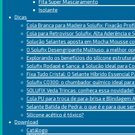
Fita Super Mascaramento
Isolante
Dicas
Cola Branca para Madeira Solufix: Fixação Prof
Cola para Retrovisor Solufix: Alta Aderência e
Solução Selantes aposta em Mocha Mousse com
O Solufix Desengripante Multiuso: a melhor op
Explorando os benefícios do silicone estrutural
Solufix Rodapé e Sanca: a Solução Ideal para C
Fixa Tudo Cristal: O Selante Híbrido Essencial
Solufix CQ300: o chumbador químico ideal par
SOLUFIX Veda Trincas: conheça essa novidade!
Cola PU para troca de para-brisa e Blindagem
Selante Batida de Pedra: o que é e para que se
Silicone acético é tóxico?
Download
Catálogo