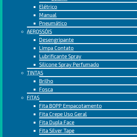
Elétrico
Manual
Pneumático
AEROSSÓIS
Desengripante
Limpa Contato
Lubrificante Spray
Silicone Spray Perfumado
TINTAS
Brilho
Fosca
FITAS
Fita BOPP Empacotamento
Fita Crepe Uso Geral
Fita Dupla Face
Fita Silver Tape