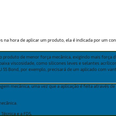
 na hora de aplicar um produto, ela é indicada por um c
, o produto de menor força mecânica, exigindo mais força d
ixa viscosidade, como silicones leves e selantes acrílicos
 PU 55 Bond, por exemplo, precisará de um aplicado com 
em mecânica, uma vez que a aplicação é feita através de 
mecânica.
 Técnica e a FDS.