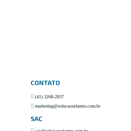
PU CONSTRUÇÃO
R$
0,00
Avaliação
5.00
de 5
CONTATO
(41) 3268-2837
marketing@solucaoselantes.com.br
SAC
sac@solucaoselantes.com.br