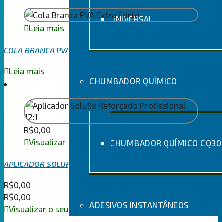
UNIVERSAL
Leia mais
COLA BRANCA PVA EXTRA FORTE
Leia mais
CHUMBADOR QUÍMICO
R$
0,00
Visualizar o seu carrinho
CHUMBADOR QUÍMICO CQ300
APLICADOR SOLUFIX REFORÇADO PROFISSIONAL 12:1
R$
0,00
R$
0,00
ADESIVOS INSTANTÂNEOS
Visualizar o seu carrinho