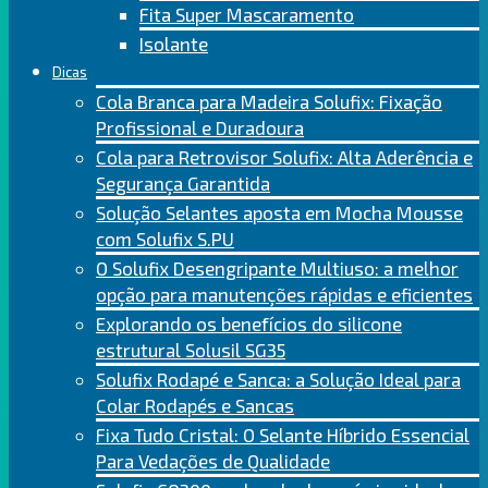
Fita Super Mascaramento
Isolante
Dicas
Cola Branca para Madeira Solufix: Fixação
Profissional e Duradoura
Cola para Retrovisor Solufix: Alta Aderência e
Segurança Garantida
Solução Selantes aposta em Mocha Mousse
com Solufix S.PU
O Solufix Desengripante Multiuso: a melhor
opção para manutenções rápidas e eficientes
Explorando os benefícios do silicone
estrutural Solusil SG35
Solufix Rodapé e Sanca: a Solução Ideal para
Colar Rodapés e Sancas
Fixa Tudo Cristal: O Selante Híbrido Essencial
Para Vedações de Qualidade