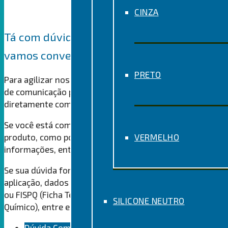
CINZA
Tá com dúvida? Chama no
WhatsApp
e
vamos conversar
PRETO
Para agilizar nosso contato, disponibilizamos 2 canais
de comunicação pelo WhatsApp para que você converse
diretamente com a gente sobre os produtos Solufix.
Se você está com alguma dúvida comercial sobre este
produto, como por exemplo onde comprar ou outras
VERMELHO
informações, entre em contato com a Área Comercial.
Se sua dúvida for relacionada ao uso do produto,
aplicação, dados técnicos, solicitação de Ficha Técnica
ou FISPQ (Ficha Técnica de Segurança de Produto
SILICONE NEUTRO
Químico), entre em contato com a Área Técnica.
Dúvida Comercial