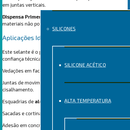
em juntas verticais
.
Dispensa Primer:
Excelente adesão na maioria dos
materiais não porosos da construção civil
.
SILICONES
Aplicações Ideais
Este selante é o parceiro ideal para projetos que exigem
confiança técnica
:
SILICONE ACÉTICO
Vedações em fachadas de
ACM
e coberturas de
vidro
.
Juntas de movimentação sujeitas a tração e
cisalhamento
.
ALTA TEMPERATURA
Esquadrias de
alumínio
e
PVC
.
Sacadas e cortinas de vidro
.
Adesão em concreto, pedras, cerâmicas e metais
.