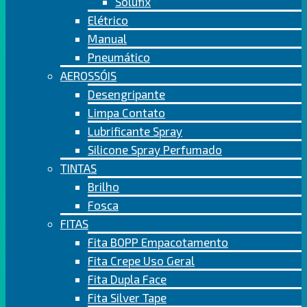
Solufix
Elétrico
Manual
Pneumático
AEROSSÓIS
Desengripante
Limpa Contato
Lubrificante Spray
Silicone Spray Perfumado
TINTAS
Brilho
Fosca
FITAS
Fita BOPP Empacotamento
Fita Crepe Uso Geral
Fita Dupla Face
Fita Silver Tape