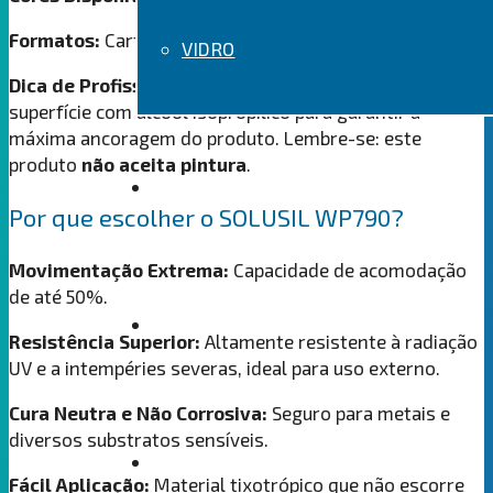
Formatos:
Cartucho de 420g e Sachê de 800g
.
VIDRO
Dica de Profissional:
Antes da aplicação, limpe a
superfície com álcool isopropílico para garantir a
máxima ancoragem do produto
.
Lembre-se: este
produto
não aceita pintura
.
SOBRE
Por que escolher o SOLUSIL WP790?
Movimentação Extrema:
Capacidade de acomodação
de até 50%
.
LOJA
Resistência Superior:
Altamente resistente à radiação
UV e a intempéries severas, ideal para uso externo
.
Cura Neutra e Não Corrosiva:
Seguro para metais e
diversos substratos sensíveis
.
PRODUTOS
Fácil Aplicação:
Material tixotrópico que não escorre