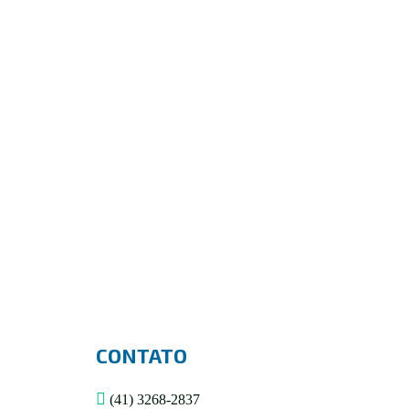
FITA ADESIVA PARA EMPACOTAMENTO E USO
GERAL
R$
0,00
CONTATO
(41) 3268-2837