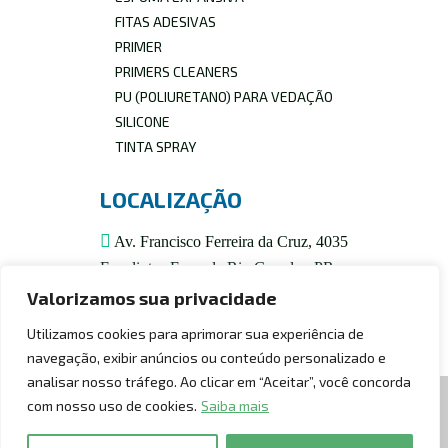
FITAS ADESIVAS
Clique aqui!
PRIMER
PRIMERS CLEANERS
Clique aqui!
PU (POLIURETANO) PARA VEDAÇÃO
SILICONE
Clique aqui!
TINTA SPRAY
LOCALIZAÇÃO
Clique aqui!
Av. Francisco Ferreira da Cruz, 4035
Eucaliptos Fazenda Rio Grande - PR
CEP: 83820-293
Valorizamos sua privacidade
Utilizamos cookies para aprimorar sua experiência de
navegação, exibir anúncios ou conteúdo personalizado e
analisar nosso tráfego. Ao clicar em “Aceitar”, você concorda
com nosso uso de cookies.
Saiba mais
desenvolvido com
por
Solução Adesivos e Selantes © 2026